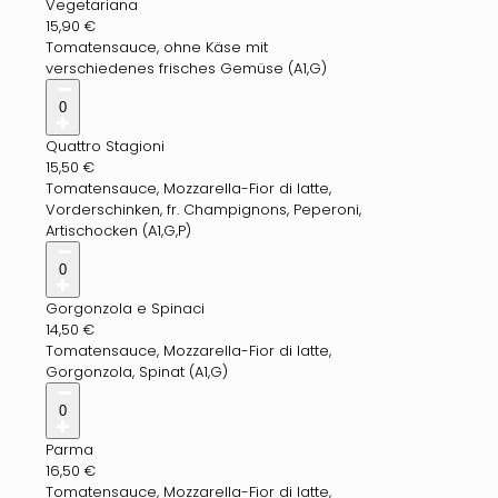
Vegetariana
15,90
€
Tomatensauce, ohne Käse mit
verschiedenes frisches Gemüse (A1,G)
0
Quattro Stagioni
15,50
€
Tomatensauce, Mozzarella-Fior di latte,
Vorderschinken, fr. Champignons, Peperoni,
Artischocken (A1,G,P)
0
Gorgonzola e Spinaci
14,50
€
Tomatensauce, Mozzarella-Fior di latte,
Gorgonzola, Spinat (A1,G)
0
Parma
16,50
€
Tomatensauce, Mozzarella-Fior di latte,