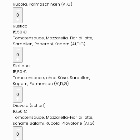
Rucola, Parmaschinken (A1,G)
0
Rustica
15,50
€
Tomatensauce, Mozzarella-Fior di latte,
Sardellen, Peperoni, Kapern (A1,D,G)
0
Siciliana
15,50
€
Tomatensauce, ohne Käse, Sardellen,
Kapern, Parmensan (A1,D,G)
0
Diavola (scharf)
16,50
€
Tomatensauce, Mozzarella-Fior di latte,
scharfe Salami, Rucola, Provolone (A1,G)
0