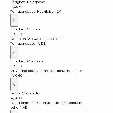
Spaghetti Bolognese
14,90
€
Tomatensauce, Hackfleisch (A1)
0
Spaghetti Scampi
18,90
€
Garnelen, Weißweinsauce, leicht
Tomatensause (A1,D,L)
0
Spaghetti Carbonara
16,90
€
Mit Guanciale, Ei, Parmesan, schwarz Pfeffer
(A1,C,G)
0
Penne Arrabbiata
14,90
€
Tomatensauce, Cherrytomaten, Knoblauch,
scharf (A1)