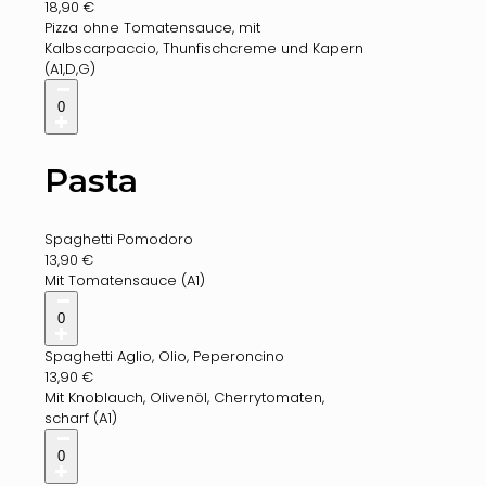
18,90
€
Pizza ohne Tomatensauce, mit
Kalbscarpaccio, Thunfischcreme und Kapern
(A1,D,G)
0
Pasta
Spaghetti Pomodoro
13,90
€
Mit Tomatensauce (A1)
0
Spaghetti Aglio, Olio, Peperoncino
13,90
€
Mit Knoblauch, Olivenöl, Cherrytomaten,
scharf (A1)
0