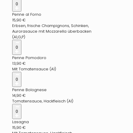
0
Penne al Forno
15,90
€
Erbsen, frische Champignons, Schinken,
Aurorasauce mit Mozzarella überbacken
(A1,G,P)
0
Penne Pomodoro
13,90
€
Mit Tomatensauce (A1)
0
Penne Bolognese
14,90
€
Tomatensauce, Hackfleisch (A1)
0
Lasagna
15,90
€