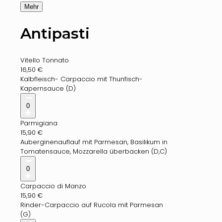
Mehr
Antipasti
Vitello Tonnato
16,50
€
Kalbfleisch- Carpaccio mit Thunfisch-
Kapernsauce (D)
0
Parmigiana
15,90
€
Auberginenauflauf mit Parmesan, Basilikum in
Tomatensauce, Mozzarella überbacken (D,C)
0
Carpaccio di Manzo
15,90
€
Rinder-Carpaccio auf Rucola mit Parmesan
(G)