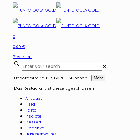
0
0,00 €
Bestellen
✕
Ungererstraße 128, 80805 München
•
Mehr
Das Restaurant ist derzeit geschlossen
Antipasti
Pizza
Pasta
Insalate
Dessert
Getränke
Flaschenweine