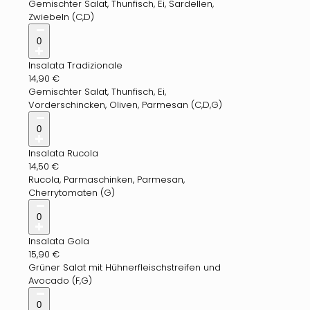
Gemischter Salat, Thunfisch, Ei, Sardellen,
Zwiebeln (C,D)
0
Insalata Tradizionale
14,90
€
Gemischter Salat, Thunfisch, Ei,
Vorderschincken, Oliven, Parmesan (C,D,G)
0
Insalata Rucola
14,50
€
Rucola, Parmaschinken, Parmesan,
Cherrytomaten (G)
0
Insalata Gola
15,90
€
Grüner Salat mit Hühnerfleischstreifen und
Avocado (F,G)
0