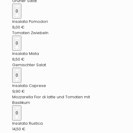
Grüner Salat
0
Insalata Pomodori
8,00
€
Tomaten Zwiebeln
0
Insalata Mista
8,50
€
Gemischter Salat
0
Insalata Caprese
9,90
€
Mozzarella Fior di latte und Tomaten mit
Basilikum
0
Insalata Rustica
14,50
€