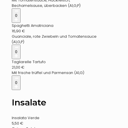
Mit Tomatensauce, Hackfleisch,
Bechamelsause, überbacken (A1,G,P)
0
Spaghetti Amatriciana
16,90
€
Guanciale, rote Zwiebeln und Tomatensauce
(A1,G,P)
0
Tagliarelle Tartufo
21,00
€
Mit frische trüffel und Parmensan (A1,G)
0
Insalate
Insalata Verde
5,50
€