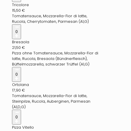
Tricolore
15,50
€
Tomatensauce, Mozzarella-Fior di latte,
Rucola, Cherrytomaten, Parmesan (A1,G)
0
Bresaola
21,50
€
Pizza ohne Tomatensauce, Mozzarella-Fior di
latte, Rucola, Bresaola (Bündnerfleisch),
Büffelmozzarella, schwarzer Trüffel (A1,G)
0
Ortolana
17,90
€
Tomatensauce, Mozzarella-Fior di latte,
Steinpilze, Rucola, Auberginen, Parmesan
(A1,D,G)
0
Pizza Vitello