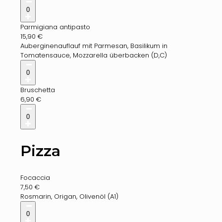
0
Parmigiana antipasto
15,90
€
Auberginenauflauf mit Parmesan, Basilikum in
Tomatensauce, Mozzarella überbacken (D,C)
0
Bruschetta
6,90
€
0
Pizza
Focaccia
7,50
€
Rosmarin, Origan, Olivenöl (A1)
0