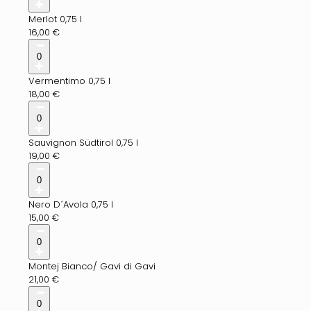
Merlot 0,75 l
16,00
€
0
Vermentimo 0,75 l
18,00
€
0
Sauvignon Südtirol 0,75 l
19,00
€
0
Nero D´Avola 0,75 l
15,00
€
0
Montej Bianco/ Gavi di Gavi
21,00
€
0