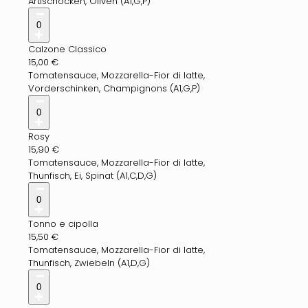
Artischocken, Oliven (A1,G,P)
0
Calzone Classico
15,00
€
Tomatensauce, Mozzarella-Fior di latte,
Vorderschinken, Champignons (A1,G,P)
0
Rosy
15,90
€
Tomatensauce, Mozzarella-Fior di latte,
Thunfisch, Ei, Spinat (A1,C,D,G)
0
Tonno e cipolla
15,50
€
Tomatensauce, Mozzarella-Fior di latte,
Thunfisch, Zwiebeln (A1,D,G)
0