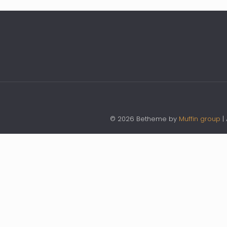
© 2026 Betheme by
Muffin group
|