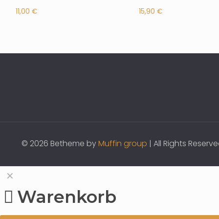
11,00
€
15,90
€
© 2026 Betheme by
Muffin group
| All Rights Reser
✕
Warenkorb