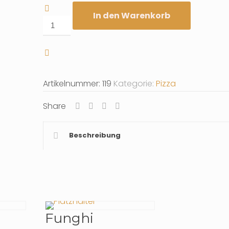
In den Warenkorb
Gorgonzola
e
Spinaci
Menge
Artikelnummer:
119
Kategorie:
Pizza
Share
Beschreibung
Funghi